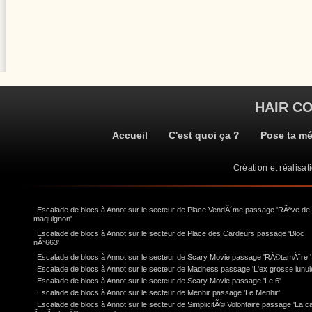
HAIR C
Accueil
C'est quoi ça ?
Pose ta m
Création et réalisat
Escalade de blocs à Annot sur le secteur de Place VendÃ´me passage 'RÃªve de
maquignon'
Escalade de blocs à Annot sur le secteur de Place des Cardeurs passage 'Bloc
nÂ°663'
Escalade de blocs à Annot sur le secteur de Scary Movie passage 'RÃ©tamÃ¨re '
Escalade de blocs à Annot sur le secteur de Madness passage 'L'ex grosse lunul
Escalade de blocs à Annot sur le secteur de Scary Movie passage 'Le 6'
Escalade de blocs à Annot sur le secteur de Menhir passage 'Le Menhir'
Escalade de blocs à Annot sur le secteur de SimplicitÃ© Volontaire passage 'La c