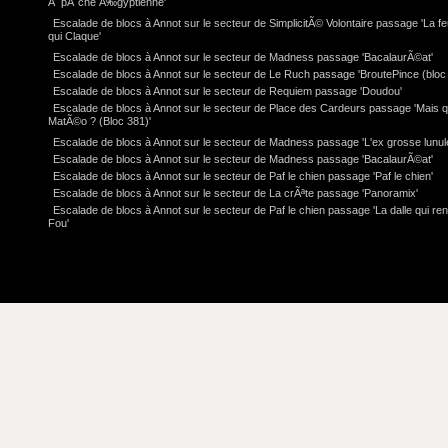
Ã pÃ¨che Ã‰gyptienne'
Escalade de blocs à Annot sur le secteur de SimplicitÃ© Volontaire passage 'La feu
qui Claque'
Escalade de blocs à Annot sur le secteur de Madness passage 'BacalaurÃ©at'
Escalade de blocs à Annot sur le secteur de Le Ruch passage 'BroutePince (bloc 
Escalade de blocs à Annot sur le secteur de Requiem passage 'Doudou'
Escalade de blocs à Annot sur le secteur de Place des Cardeurs passage 'Mais q
MatÃ©o ? (Bloc 381)'
Escalade de blocs à Annot sur le secteur de Madness passage 'L'ex grosse lunul
Escalade de blocs à Annot sur le secteur de Madness passage 'BacalaurÃ©at'
Escalade de blocs à Annot sur le secteur de Paf le chien passage 'Paf le chien'
Escalade de blocs à Annot sur le secteur de La crÃªte passage 'Panoramix'
Escalade de blocs à Annot sur le secteur de Paf le chien passage 'La dalle qui re
Fou'