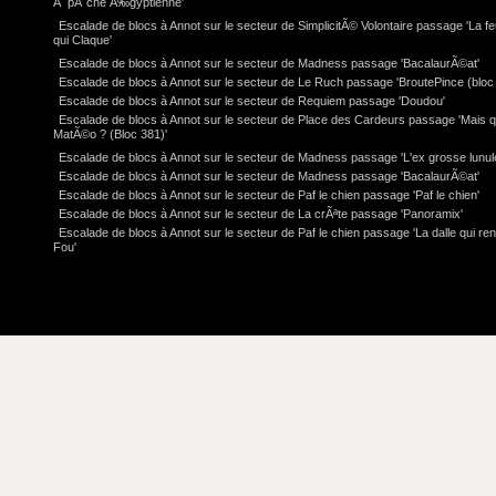
Ã pÃ¨che Ã‰gyptienne'
Escalade de blocs à Annot sur le secteur de SimplicitÃ© Volontaire passage 'La feu
qui Claque'
Escalade de blocs à Annot sur le secteur de Madness passage 'BacalaurÃ©at'
Escalade de blocs à Annot sur le secteur de Le Ruch passage 'BroutePince (bloc 
Escalade de blocs à Annot sur le secteur de Requiem passage 'Doudou'
Escalade de blocs à Annot sur le secteur de Place des Cardeurs passage 'Mais q
MatÃ©o ? (Bloc 381)'
Escalade de blocs à Annot sur le secteur de Madness passage 'L'ex grosse lunul
Escalade de blocs à Annot sur le secteur de Madness passage 'BacalaurÃ©at'
Escalade de blocs à Annot sur le secteur de Paf le chien passage 'Paf le chien'
Escalade de blocs à Annot sur le secteur de La crÃªte passage 'Panoramix'
Escalade de blocs à Annot sur le secteur de Paf le chien passage 'La dalle qui re
Fou'