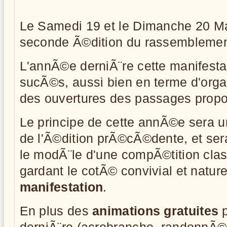
Le Samedi 19 et le Dimanche 20 Ma
seconde Ã©dition du rassemblemen
L'annÃ©e derniÃ¨re cette manifest
sucÃ©s, aussi bien en terme d'orga
des ouvertures des passages prop
Le principe de cette annÃ©e sera u
de l'Ã©dition prÃ©cÃ©dente, et ser
le modÃ¨le d'une compÃ©tition cla
gardant le cotÃ© convivial et nature
manifestation
.
En plus des
animations gratuites
p