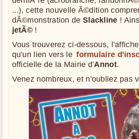
derniÃ¨re (acrobranche, randonnÃ©e,
...), cette nouvelle Ã©dition compr
dÃ©monstration de
Slackline
! Ain
jetÃ©
!
Vous trouverez ci-dessous, l'affiche
qu'un lien vers le
formulaire d'insc
officielle de la Mairie d'
Annot
.
Venez nombreux, et n'oubliez pas v