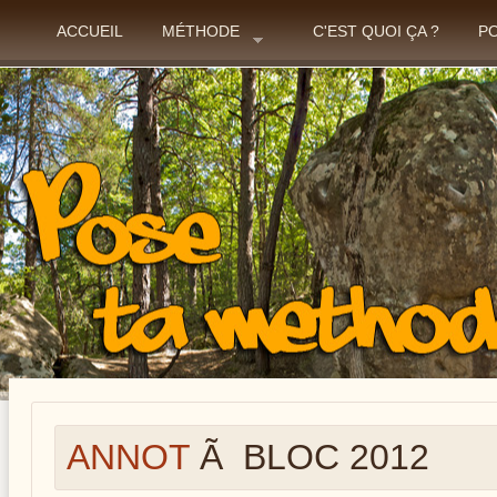
ACCUEIL
MÉTHODE
C'EST QUOI ÇA ?
P
ANNOT
Ã BLOC 2012