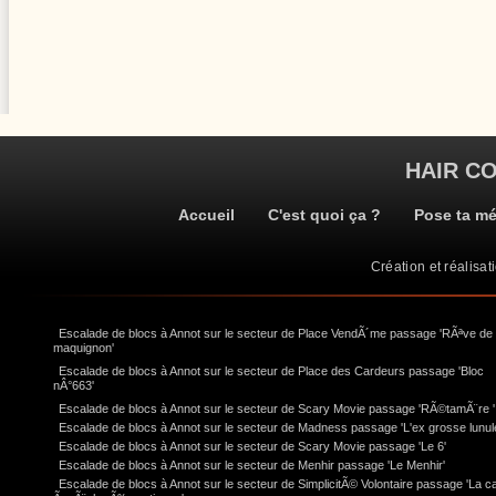
HAIR C
Accueil
C'est quoi ça ?
Pose ta m
Création et réalisat
Escalade de blocs à Annot sur le secteur de Place VendÃ´me passage 'RÃªve de
maquignon'
Escalade de blocs à Annot sur le secteur de Place des Cardeurs passage 'Bloc
nÂ°663'
Escalade de blocs à Annot sur le secteur de Scary Movie passage 'RÃ©tamÃ¨re '
Escalade de blocs à Annot sur le secteur de Madness passage 'L'ex grosse lunul
Escalade de blocs à Annot sur le secteur de Scary Movie passage 'Le 6'
Escalade de blocs à Annot sur le secteur de Menhir passage 'Le Menhir'
Escalade de blocs à Annot sur le secteur de SimplicitÃ© Volontaire passage 'La c